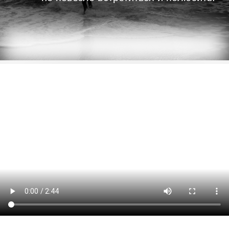
Вместе с героями вы перенесетесь в
современные лаборатории и кампусы
американских университетов, глубины
океана и дворцы арабских шейхов,
элегантные парижские кварталы и
секретные исследовательские центры.
Эпохальные открытия, оборачивающиеся
личной катастрофой, триумф мысли и
неразрешимые этические проблемы,
любовь и самоотвержение, поиски истины и
секреты подсознания – все это предстает в
исполненной яркости, энергии и глубиной
мысли истории.